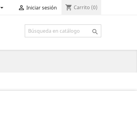
shopping_cart


Carrito
(0)
Iniciar sesión
